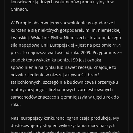
konsekwencją dużych wolumenów produkcyjnych w
Chinach.
W Europie obserwujemy spowolnienie gospodarcze i
kurczenie się niektórych gospodarek, m. in. niemieckiej
i włoskiej. Wskaźnik PMI w Niemczech – kraju będącego
siłą napędową Unii Europejskiej – jest na poziomie 41,4
proc. To najniższa wartość od roku 2009. Przypomnę, że
spadek tego wskaźnika poniżej 50 jest oznaką
spowolnienia na rynku lub nawet recesji. Znajduje to
odzwierciedlenie w niższej aktywności branż
stalochłonnych, szczególnie budownictwa i przemysłu
motoryzacyjnego – liczba nowych zarejestrowanych
samochodów znacząco się zmniejszyła w ujęciu rok do
roku.
Nasi europejscy konkurenci ograniczają produkcję. My
dostosowujemy stopień wykorzystania mocy naszych
trzech wielkich pieców do niższego poziomu zamówień,