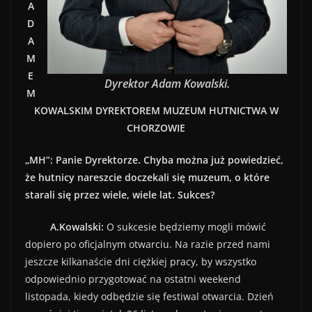
A
D
A
M
E
Dyrektor Adam Kowalski.
M
KOWALSKIM DYREKTOREM MUZEUM HUTNICTWA W
CHORZOWIE
„MH”: Panie Dyrektorze. Chyba można już powiedzieć,
że hutnicy nareszcie doczekali się muzeum, o które
starali się przez wiele, wiele lat. Sukces?
A.Kowalski:
O sukcesie będziemy mogli mówić
dopiero po oficjalnym otwarciu. Na razie przed nami
jeszcze kilkanaście dni ciężkiej pracy, by wszystko
odpowiednio przygotować na ostatni weekend
listopada, kiedy odbędzie się festiwal otwarcia. Dzień