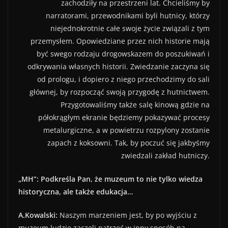
zachodziły na przestrzeni lat. Chcieliśmy by
narratorami, przewodnikami byli hutnicy, którzy
niejednokrotnie całe swoje życie związali z tym
przemysłem. Opowiedziane przez nich historie mają
być swego rodzaju drogowskazem do poszukiwań i
odkrywania własnych historii. Zwiedzanie zaczyna się
od prologu, i dopiero z niego przechodzimy do sali
głównej, by rozpocząć swoją przygodę z hutnictwem.
Przygotowaliśmy także salę kinową gdzie na
półokrągłym ekranie będziemy pokazywać procesy
metalurgiczne, a w powietrzu rozpylony zostanie
zapach z koksowni. Tak, by poczuć się jakbyśmy
zwiedzali zakład hutniczy.
„MH”: Podkreśla Pan, że muzeum to nie tylko wiedza
historyczna, ale także edukacja…
A.Kowalski:
Naszym marzeniem jest, by po wyjściu z
muzeum ludzie zaczęli patrzeć w inny sposób na