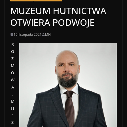
MUZEUM HUTNICTWA
OTWIERA PODWOJE
16 listopada 2021
MH
R
O
Z
M
O
W
A
„
M
H
”
Z