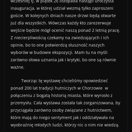
wcześniej tj. w piątek 26 listopada nastąpi uroczysta
inauguracja, w której udział wezmą tylko zaproszeni
goście. W kolejnych dniach nasze drzwi będą otwarte
już dla wszystkich. Wówczas każdy kto zarezerwuje
wejście będzie mógł ocenić naszą ponad 2 letnią pracę.
Z niecierpliwością czekamy na zwiedzających i ich
opinie, bo to one potwierdzą słuszność naszych
wyborów w budowie ekspozycji. Mam tu na myśli
zarówno słowa uznania jak i krytyki, bo one są równie
ważne.
Tworząc tę wystawę chcieliśmy opowiedzieć
ponad 200 lat tradycji hutniczych w Chorzowie w
połączeniu z bogatą historią miasta, które wyrosło z
przemysłu. Cała wystawa została tak zorganizowana, by
przyciągała zarówno osoby związane z hutnictwem,
które mają do niego sentyment jak i oddziaływała na
wyobraźnię młodych ludzi, którzy nic o nim nie wiedzą.