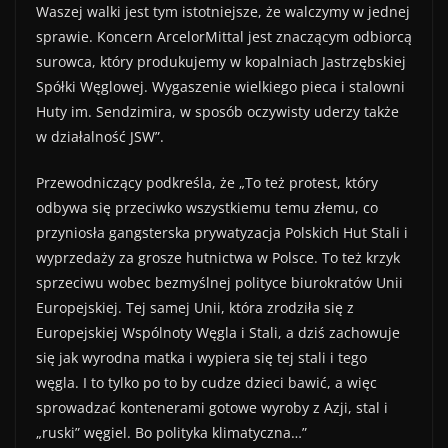
Waszej walki jest tym istotniejsze, że walczymy w jednej
sprawie. Koncern ArcelorMittal jest znaczącym odbiorcą
surowca, który produkujemy w kopalniach Jastrzębskiej
Spółki Węglowej. Wygaszenie wielkiego pieca i stalowni
Huty im. Sendzimira, w sposób oczywisty uderzy także
w działalność JSW”.
Przewodniczący podkreśla, że „To też protest, który
odbywa się przeciwko wszystkiemu temu złemu, co
przyniosła gangsterska prywatyzacja Polskich Hut Stali i
wyprzedaży za grosze hutnictwa w Polsce. To też krzyk
sprzeciwu wobec bezmyślnej polityce biurokratów Unii
Europejskiej. Tej samej Unii, która zrodziła się z
Europejskiej Wspólnoty Węgla i Stali, a dziś zachowuje
się jak wyrodna matka i wypiera się tej stali i tego
węgla. I to tylko po to by cudze dzieci bawić, a więc
sprowadzać kontenerami gotowe wyroby z Azji, stal i
„ruski” węgiel. Bo polityka klimatyczna…”